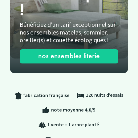
!
Bénéficiez d'un tarif exceptionnel sur
nos ensembles matelas, sommier,
oreiller(s) et couette écologiques !
nos ensembles literie
120 nuits d’essais
hotel
fabrication française
note moyenne 4,8/5
thumb_up
1 vente = 1 arbre planté
forest