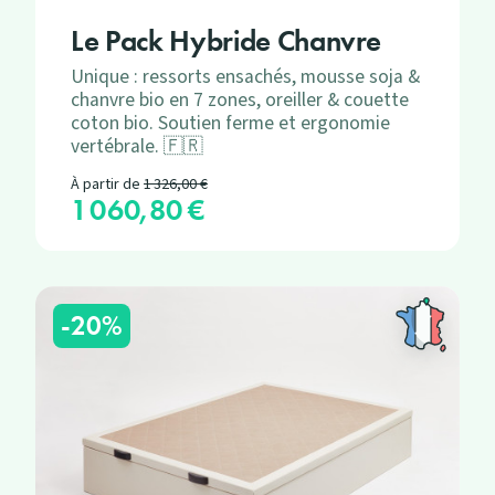
Le Pack Hybride Chanvre
Unique : ressorts ensachés, mousse soja &
chanvre bio en 7 zones, oreiller & couette
coton bio. Soutien ferme et ergonomie
vertébrale. 🇫🇷
Prix de base
À partir de
1 326,00 €
1 060,80 €
Prix
-20%