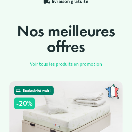
livraison gratuite
local_shipping
Nos meilleures
offres
Voir tous les produits en promotion
Exclusivité web !
-20%