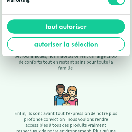
Marketing
tout autoriser
Composés de matériaux 100% naturels comme la
autoriser la sélection
laine vierge, le chanvre, notre latex naturel, ou
encore de l'huile de soja en lieu et place d'additifs
pétrochimiques, nos matelas offrent un large choix
de conforts tout en restant sains pour toute la
famille.
Enfin, ils sont avant tout l’expression de notre plus
profonde conviction : nous voulons rendre
accessibles à tous des produits vraiment
respectueux de notre environnement. Plus qu’une