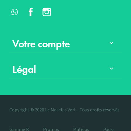
Whatsapp
Facebook
Instagram
Votre compte

Légal

Copyright © 2026 Le Matelas Vert - Tous droits réservés
Gamme R
Promos
Matelas
Packs