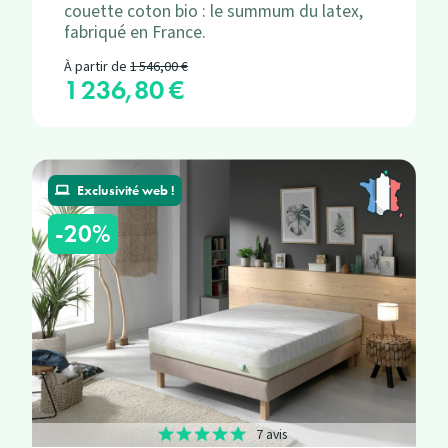
couette coton bio : le summum du latex,
fabriqué en France.
Prix de base
À partir de
1 546,00 €
1 236,80 €
Prix
Exclusivité web !
-20%
7 avis