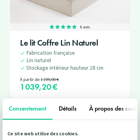
6 avis
Le lit Coffre Lin Naturel
Fabrication française
Lin naturel
Stockage intérieur hauteur 28 cm
Prix de base
À partir de
1 299,00 €
1 039,20 €
Prix
Consentement
Détails
À propos des cooki
Pourquoi
vert
?
Ce site web utilise des cookies.
Les produits Le Matelas Vert se battent pour être les