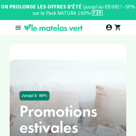
ON PROLONGE LES OFFRES D'ÉTÉ
(jusqu'au 09/08) ! -50%
sur le Pack NATURA 100%
🇫🇷
account_circle
shopping_cart

Jusqu'à -50%
Promotions
estivales