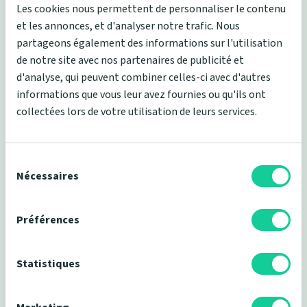
Les cookies nous permettent de personnaliser le contenu
plus sains possible... Et ils relèvent le défi !
et les annonces, et d'analyser notre trafic. Nous
partageons également des informations sur l'utilisation
de notre site avec nos partenaires de publicité et
d'analyse, qui peuvent combiner celles-ci avec d'autres
informations que vous leur avez fournies ou qu'ils ont
collectées lors de votre utilisation de leurs services.
Tous nos matelas sont fabriqués en France et
expédiés directement depuis nos ateliers afin de
limiter au maximum les transports.
Sélection
du
Nécessaires
consentement
Préférences
Aucun de nos produits ne comporte d'agents
toxiques pour la santé humaine. Grâce à une
Statistiques
rigoureuse batterie de contrôles, tous nos articles
de literie sont certifiés.