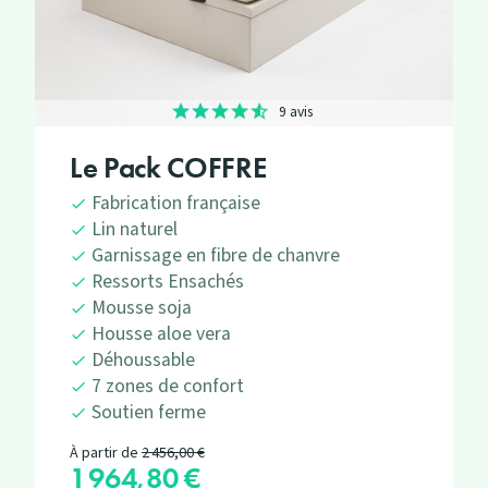
9 avis
Le Pack COFFRE
Fabrication française
Lin naturel
Garnissage en fibre de chanvre
Ressorts Ensachés
Mousse soja
Housse aloe vera
Déhoussable
7 zones de confort
Soutien ferme
Prix de base
À partir de
2 456,00 €
1 964,80 €
Prix