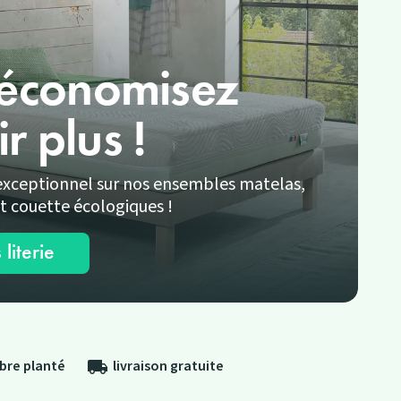
 économisez
r plus !
f exceptionnel sur nos ensembles matelas,
et couette écologiques !
literie
rbre planté
livraison gratuite
local_shipping