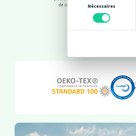
du
de conforts tout en restant sains pou
Nécessaires
consentement
famille.