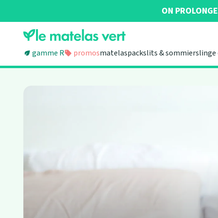
ON PROLONGE 
Gamme R
promos
matelas
packs
lits & sommiers
linge 