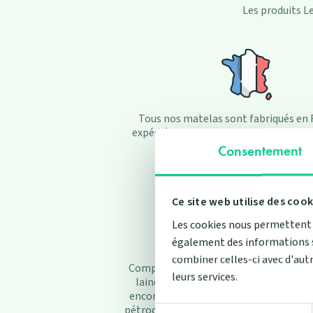
Les produits Le
Tous nos matelas sont fabriqués en 
expédiés directement depuis nos ateli
limiter au maximum les transpo
Consentement
Ce site web utilise des cook
Les cookies nous permettent d
également des informations sur
combiner celles-ci avec d'autr
Composés de matériaux 100% naturel
leurs services.
laine vierge, le chanvre, notre latex n
encore de l'huile de soja en lieu et plac
Sélection
pétrochimiques, nos matelas offrent un