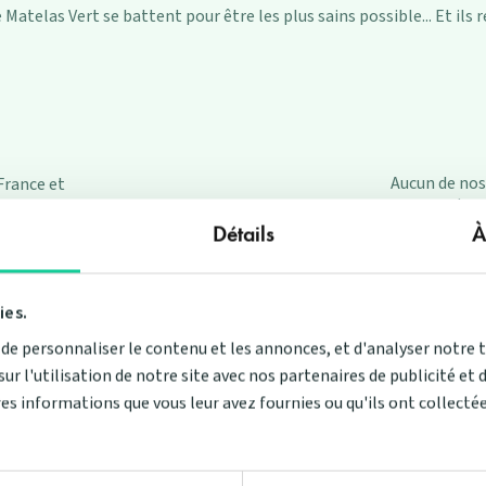
 Matelas Vert se battent pour être les plus sains possible... Et ils re
Aucun de nos
France et
pour la 
ers afin de
batterie d
rts.
Détails
À
ies.
e personnaliser le contenu et les annonces, et d'analyser notre 
 l'utilisation de notre site avec nos partenaires de publicité et 
es informations que vous leur avez fournies ou qu'ils ont collectées
Enfin, ils s
s comme la
profon
aturel, ou
accessibles 
e d'additifs
de notre en
 large choix