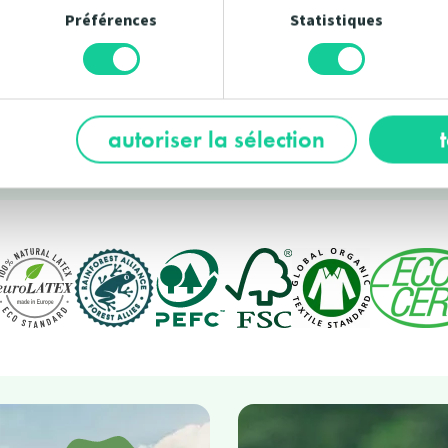
pour n
r toute la
Préférences
Statistiques
en savoir
add
autoriser la sélection