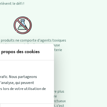
lèvent le défi !
 produits ne comporte d'agents toxiques
santé humaine. Grâce à une rigoureuse
e contrôles, tous nos articles de literie
 propos des cookies
sont certifiés.
trafic. Nous partageons
d'analyse, qui peuvent
 lors de votre utilisation de
ont avant tout l’expression de notre plus
de conviction : nous voulons rendre
à tous des produits vraiment respectueux
vironnement. Plus qu’une volonté, c’est