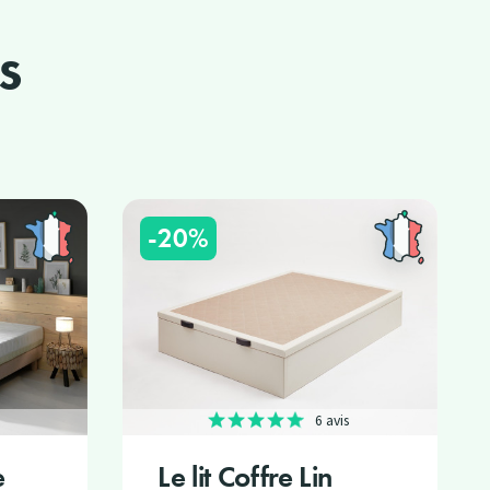
s
-20%
6 avis
e
Le lit Coffre Lin