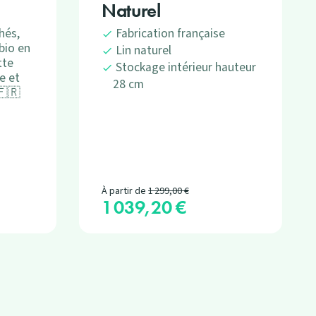
Naturel
hés,
Fabrication française
bio en
Lin naturel
tte
Stockage intérieur hauteur
e et
28 cm
🇫🇷
Prix de base
À partir de
1 299,00 €
1 039,20 €
Prix