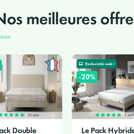
Nos meilleures offre
otion
Exclusivité web !
-20%
33 avis
7 avis
Pack Double
Le Pack Hybrid