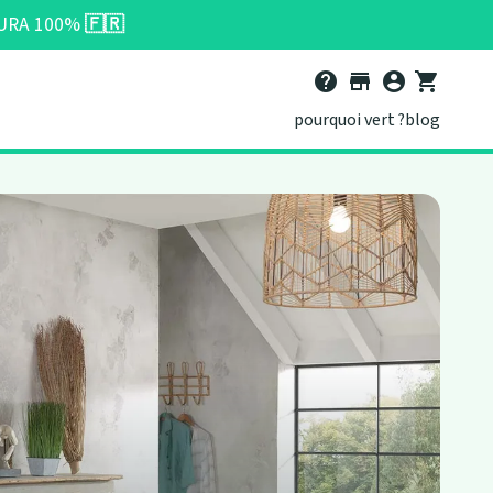
ATURA 100%
🇫🇷
help
store
account_circle
shopping_cart
pourquoi vert ?
blog