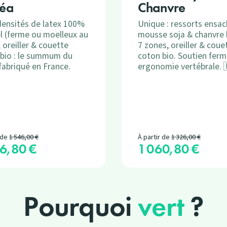
éa
Chanvre
ensités de latex 100%
Unique : ressorts ensac
l (ferme ou moelleux au
mousse soja & chanvre 
, oreiller & couette
7 zones, oreiller & coue
bio : le summum du
coton bio. Soutien ferm
 fabriqué en France.
ergonomie vertébrale. 
Prix de base
Prix de base
 de
1 546,00 €
À partir de
1 326,00 €
6,80 €
1 060,80 €
Prix
Pourquoi
vert
?