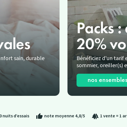
Packs :
vales
20% voi
onfort sain, durable
Bénéficiez d'un tari
sommier, oreiller(s) 
nos ensembles 
0 nuits d’essais
note moyenne 4,8/5
1 vente = 1 a
thumb_up
forest