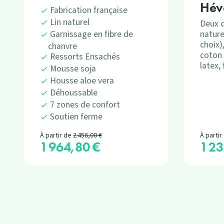
Hév
Fabrication française
Lin naturel
Deux d
nature
Garnissage en fibre de
choix)
chanvre
coton 
Ressorts Ensachés
latex,
Mousse soja
Housse aloe vera
Déhoussable
7 zones de confort
Soutien ferme
Prix de base
À partir de
2 456,00 €
À partir
1 964,80 €
1 23
Prix
Prix