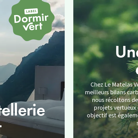
Une
Chez Le Matelas Ve
meilleurs bilans car
nous récoltons de 
llerie
projets vertueux
objectif est égaleme
t