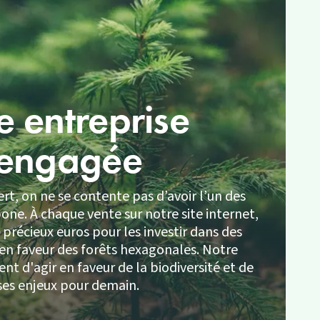
 entreprise
engagée
rt, on ne se contente pas d’avoir l’un des
bone. À chaque vente sur notre site internet,
précieux euros pour les investir dans des
 en faveur des forêts hexagonales. Notre
nt d'agir en faveur de la biodiversité et de
ses enjeux pour demain.