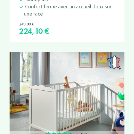
Confort ferme avec un accueil doux sur
une face
Prix de base
249,00 €
224,10 €
Prix