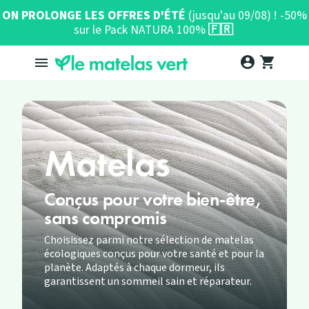
ON PROLONGE LES OFFRES D'ÉTÉ
(jusqu'au 09/08) ! -50%
sur le Pack NATURA 100%
🇫🇷
account_circle
shopping_cart

Matelas
Conçus pour votre bien-être,
sans compromis
Choisissez parmi notre sélection de matelas
écologiques conçus pour votre santé et pour la
planète. Adaptés à chaque dormeur, ils
garantissent un sommeil sain et réparateur.