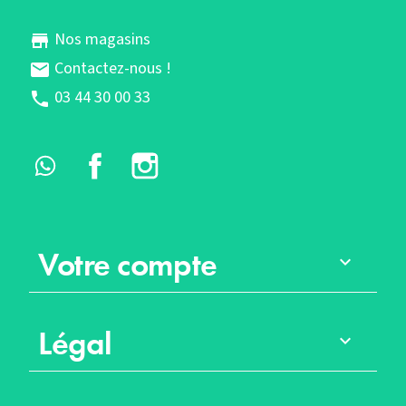
Nos magasins
store
Contactez-nous !
mail
03 44 30 00 33
phone
Whatsapp
Facebook
Instagram
Votre compte

Légal
