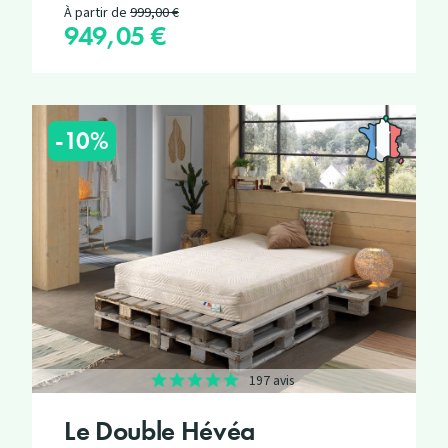
Prix de base
À partir de
999,00 €
949,05 €
Prix
-10%
197 avis
Le Double Hévéa