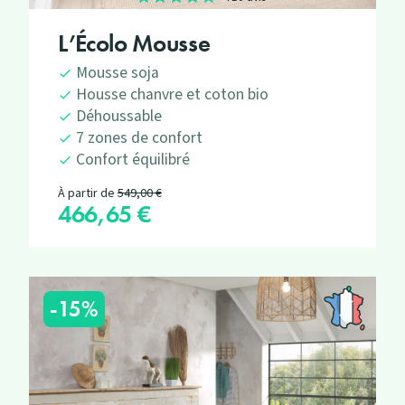
L’Écolo Mousse
Mousse soja
Housse chanvre et coton bio
Déhoussable
7 zones de confort
Confort équilibré
Prix de base
À partir de
549,00 €
466,65 €
Prix
-15%