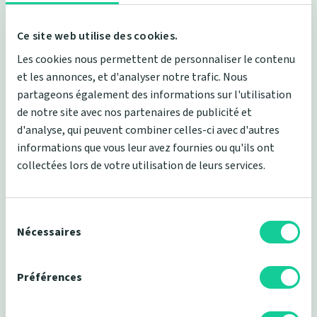
Ce site web utilise des cookies.
11 avis
Les cookies nous permettent de personnaliser le contenu
et les annonces, et d'analyser notre trafic. Nous
L’Hybride Chanvre
partageons également des informations sur l'utilisation
Ressorts Ensachés
de notre site avec nos partenaires de publicité et
Housse chanvre et coton bio
d'analyse, qui peuvent combiner celles-ci avec d'autres
Déhoussable
informations que vous leur avez fournies ou qu'ils ont
7 zones de confort
collectées lors de votre utilisation de leurs services.
Soutien ferme
Prix de base
À partir de
849,00 €
721,65 €
Prix
Sélection
du
Nécessaires
consentement
Préférences
Exclusivité web !