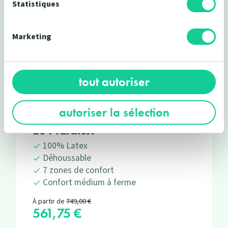
-25%
Statistiques
Marketing
tout autoriser
46 avis
autoriser la sélection
Le Natalex
100% Latex
Déhoussable
7 zones de confort
Confort médium à ferme
Prix de base
À partir de
749,00 €
561,75 €
Prix