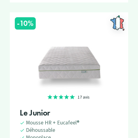
-10%
17 avis
Le Junior
Mousse HR + Eucafeel®
Déhoussable
Monoplace