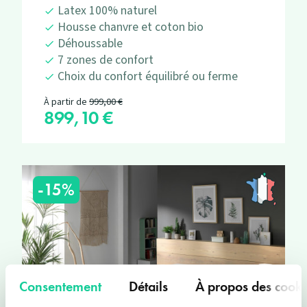
Latex 100% naturel
Housse chanvre et coton bio
Déhoussable
7 zones de confort
Choix du confort équilibré ou ferme
Prix de base
À partir de
999,00 €
899,10 €
Prix
-15%
Consentement
Détails
À propos des cooki