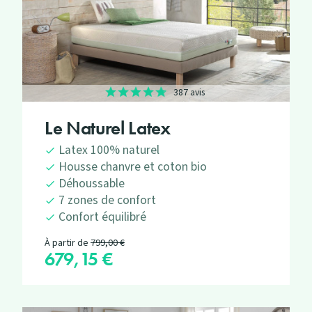
387 avis
Le Naturel Latex
Latex 100% naturel
Housse chanvre et coton bio
Déhoussable
7 zones de confort
Confort équilibré
Prix de base
À partir de
799,00 €
679,15 €
Prix