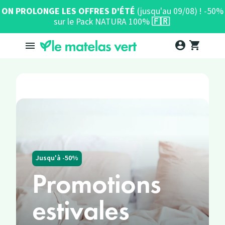
ON PROLONGE LES OFFRES D'ÉTÉ
(jusqu'au 09/08) ! -50%
sur le Pack NATURA 100%
🇫🇷
account_circle
shopping_cart

Jusqu'à -50%
Promotions
estivales