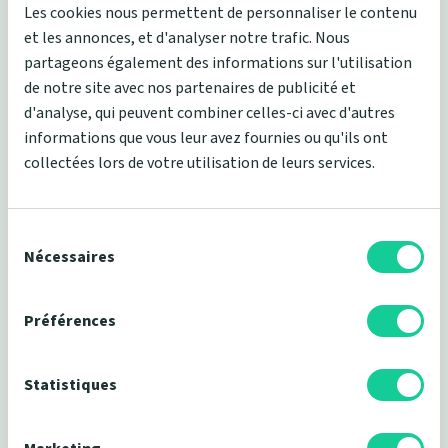
Les cookies nous permettent de personnaliser le contenu
plus sains possible... Et ils relèvent le défi !
et les annonces, et d'analyser notre trafic. Nous
partageons également des informations sur l'utilisation
de notre site avec nos partenaires de publicité et
d'analyse, qui peuvent combiner celles-ci avec d'autres
informations que vous leur avez fournies ou qu'ils ont
collectées lors de votre utilisation de leurs services.
Tous nos matelas sont fabriqués en France et
expédiés directement depuis nos ateliers afin de
limiter au maximum les transports.
Sélection
du
Nécessaires
consentement
Préférences
Aucun de nos produits ne comporte d'agents
toxiques pour la santé humaine. Grâce à une
Statistiques
rigoureuse batterie de contrôles, tous nos articles
de literie sont certifiés.