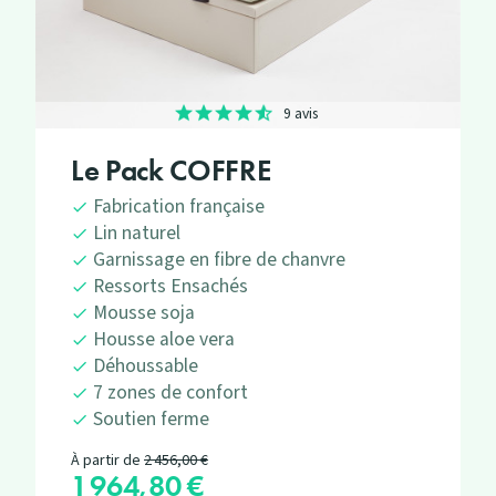
9 avis
Le Pack COFFRE
Fabrication française
Lin naturel
Garnissage en fibre de chanvre
Ressorts Ensachés
Mousse soja
Housse aloe vera
Déhoussable
7 zones de confort
Soutien ferme
Prix de base
À partir de
2 456,00 €
1 964,80 €
Prix