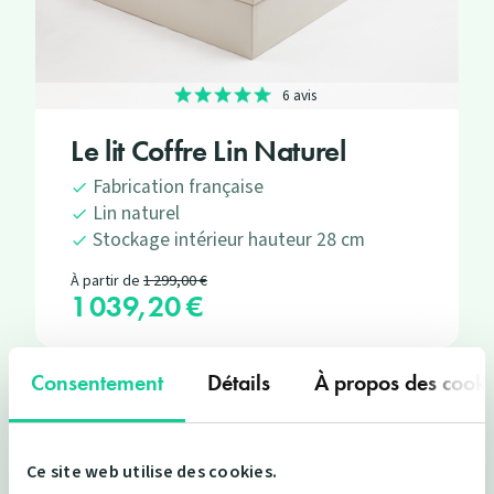
6 avis
Le lit Coffre Lin Naturel
Fabrication française
Lin naturel
Stockage intérieur hauteur 28 cm
Prix de base
À partir de
1 299,00 €
1 039,20 €
Prix
Consentement
Détails
À propos des cooki
Pourquoi
vert
?
Ce site web utilise des cookies.
Les produits Le Matelas Vert se battent pour être les