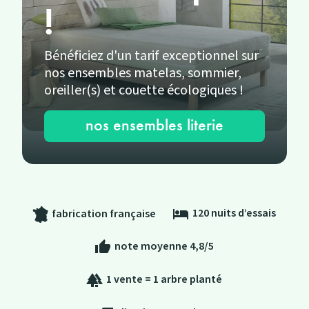
!
Bénéficiez d'un tarif exceptionnel sur
nos ensembles matelas, sommier,
oreiller(s) et couette écologiques !
nos ensembles literie
120 nuits d’essais
hotel
fabrication française
note moyenne 4,8/5
thumb_up
1 vente = 1 arbre planté
forest