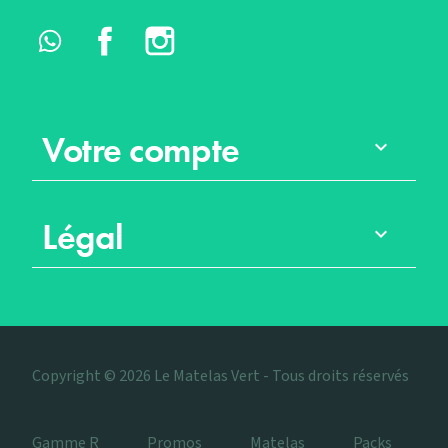
Whatsapp
Facebook
Instagram
Votre compte

Légal

Copyright © 2026 Le Matelas Vert - Tous droits réservés
Gamme R
Promos
Matelas
Packs