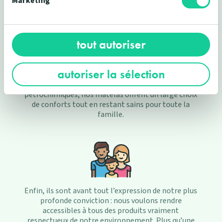
Marketing
tout autoriser
Composés de matériaux 100% naturels comme la
autoriser la sélection
laine vierge, le chanvre, notre latex naturel, ou
encore de l'huile de soja en lieu et place d'additifs
pétrochimiques, nos matelas offrent un large choix
de conforts tout en restant sains pour toute la
famille.
Enfin, ils sont avant tout l’expression de notre plus
profonde conviction : nous voulons rendre
accessibles à tous des produits vraiment
respectueux de notre environnement. Plus qu’une