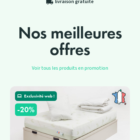
livraison gratuite
local_shipping
Nos meilleures
offres
Voir tous les produits en promotion
Exclusivité web !
-20%