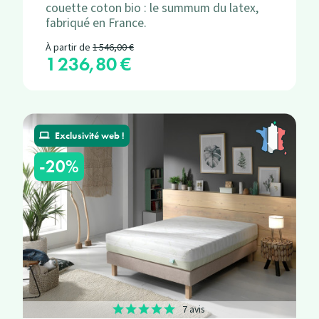
couette coton bio : le summum du latex,
fabriqué en France.
Prix de base
À partir de
1 546,00 €
1 236,80 €
Prix
Exclusivité web !
-20%
7 avis