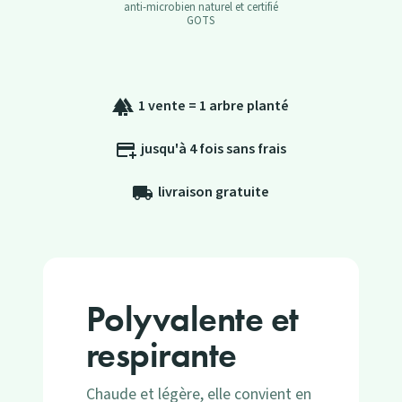
anti-microbien naturel et certifié
GOTS
1 vente = 1 arbre planté
forest
jusqu'à 4 fois sans frais
add_card
livraison gratuite
local_shipping
Polyvalente et
respirante
Chaude et légère, elle convient en