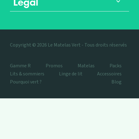
Légal

Copyright © 2026 Le Matelas Vert - Tous droits réservés
Gamme R
Promos
Matelas
Packs
Lits & sommiers
Linge de lit
Accessoires
Pourquoi vert ?
Blog