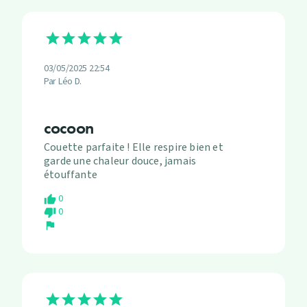
03/05/2025 22:54
Par Léo D.
cocoon
Couette parfaite ! Elle respire bien et
garde une chaleur douce, jamais
étouffante
0
thumb_up
0
thumb_down
flag