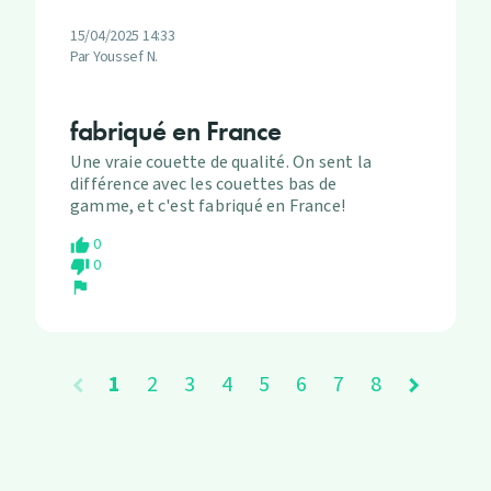
15/04/2025 14:33
Par Youssef N.
fabriqué en France
Une vraie couette de qualité. On sent la
différence avec les couettes bas de
gamme, et c'est fabriqué en France!
0
thumb_up
0
thumb_down
flag
1
2
3
4
5
6
7
8
chevron_left
chevron_right