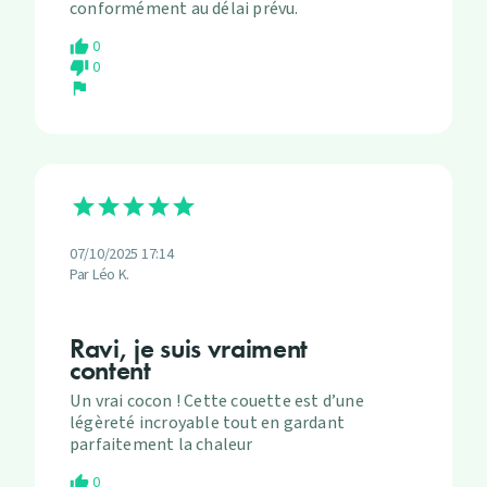
conformément au délai prévu.
0
thumb_up
0
thumb_down
flag
07/10/2025 17:14
Par Léo K.
Ravi, je suis vraiment
content
Un vrai cocon ! Cette couette est d’une
légèreté incroyable tout en gardant
parfaitement la chaleur
0
thumb_up