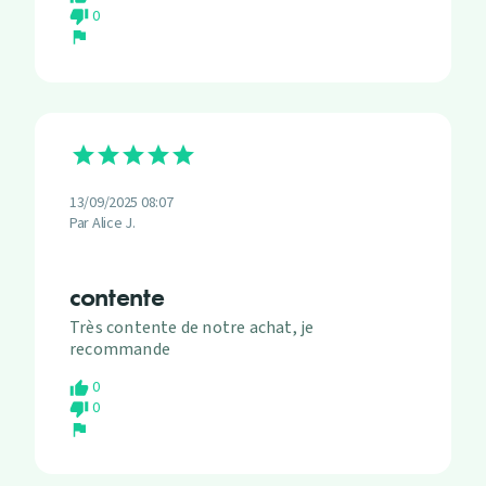
0
thumb_down
flag
13/09/2025 08:07
Par Alice J.
contente
Très contente de notre achat, je
recommande
0
thumb_up
0
thumb_down
flag