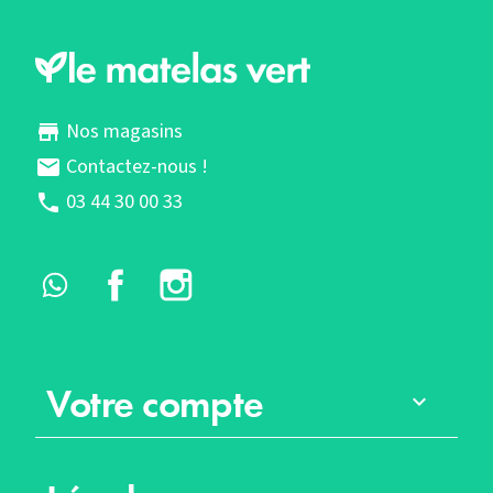
Nos magasins
store
Contactez-nous !
mail
03 44 30 00 33
phone
Whatsapp
Facebook
Instagram
Votre compte
