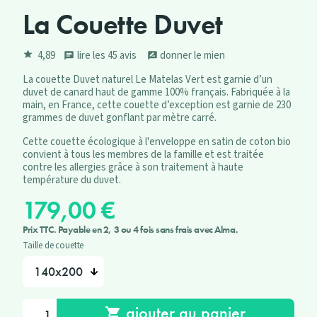
La Couette Duvet
4,89
lire les 45 avis
donner le mien
star
chat
rate_review
La couette Duvet naturel Le Matelas Vert est garnie d’un
duvet de canard haut de gamme 100% français. Fabriquée à la
main, en France, cette couette d’exception est garnie de 230
grammes de duvet gonflant par mètre carré.
Cette couette écologique à l'enveloppe en satin de coton bio
convient à tous les membres de la famille et est traitée
contre les allergies grâce à son traitement à haute
température du duvet.
179,00 €
Prix TTC. Payable en 2, 3 ou 4 fois sans frais avec Alma.
Taille de couette
ajouter au panier
