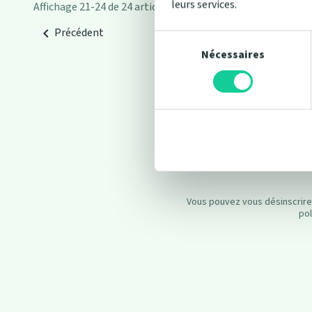
leurs services.
Affichage 21-24 de 24 article(s)
Précédent

Sélection
du
Nécessaires
consentement
Plantez
Vous pouvez vous désinscrire 
pol