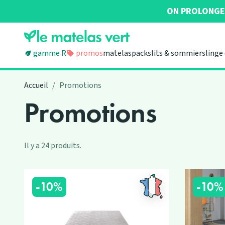
ON PROLONGE 
Gamme R
promos
matelas
packs
lits & sommiers
linge 
Accueil
Promotions
Promotions
Il y a 24 produits.
-10%
-10%