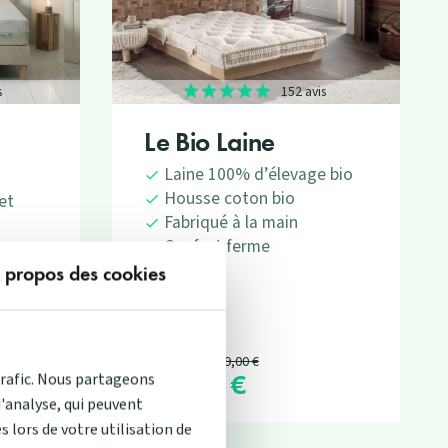
s
152 avis
Le Bio Laine
Laine 100% d’élevage bio
Housse coton bio
et
Fabriqué à la main
Confort ferme
ant
 propos des cookies
 fibres
cture
Prix de base
À partir de
999,00 €
949,05 €
Prix
trafic. Nous partageons
d'analyse, qui peuvent
 lors de votre utilisation de