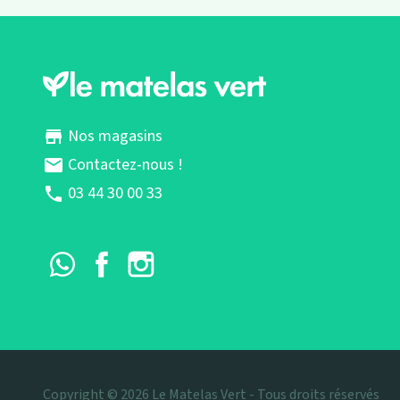
Nos magasins
store
Contactez-nous !
mail
03 44 30 00 33
phone
Whatsapp
Facebook
Instagram
Copyright © 2026 Le Matelas Vert - Tous droits réservés