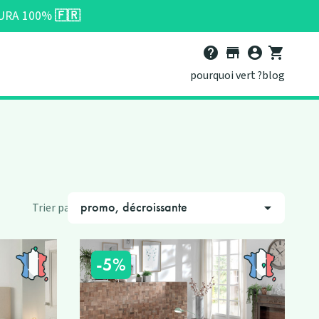
ATURA 100%
🇫🇷
help
store
account_circle
shopping_cart
pourquoi vert ?
blog
promo, décroissante

Trier par :
-5%