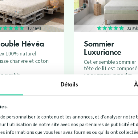
197 avis
32 avi
Double Hévéa
Sommier
Luxuriance
ex 100% naturel
sse chanvre et coton
Cet ensemble sommier 
tête de lit est composé
uniquement avec des
oussable
matières naturelles alli
ones de confort
Détails
À
textile lin et garnissage
ix du confort équilibré
de chanvre sur une stru
ferme
en pin.
ies.
Prix de base
Prix de base
 de
999,00 €
À partir de
369,00 €
,10 €
332,10 €
Prix
e personnaliser le contenu et les annonces, et d'analyser notre 
 l'utilisation de notre site avec nos partenaires de publicité et 
es informations que vous leur avez fournies ou qu'ils ont collectées