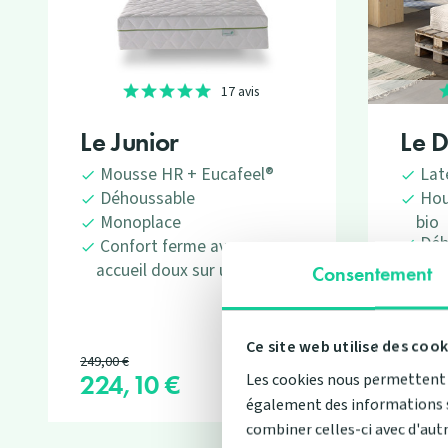
17 avis
Le Junior
Le 
Mousse HR + Eucafeel®
Lat
Déhoussable
Hou
bio
Monoplace
Déh
Confort ferme avec un
7 z
accueil doux sur une face
Consentement
Cho
ou 
Ce site web utilise des cook
Prix de base
249,00 €
À partir
224,10 €
899
Prix
Prix
Les cookies nous permettent d
également des informations sur
combiner celles-ci avec d'autr